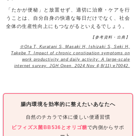
「たかが便秘」と放置せず、適切に治療・ケアを行
うことは、自分自身の快適な毎日だけでなく、社会
全体の生産性向上にもつながるといえるでしょう。
【参考資料・出典】
※Ota T, Kuratani S, Masaki H, Ishizaki S, Seki H,
Takebe T. Impact of chronic constipation symptoms on
work productivity and daily activity: A large-scale
internet survey. JGH Open. 2024 Nov 4;8(11):e70042.
腸内環境を効率的に整えたいあなたへ
自然のチカラで体に優しい便通習慣
ビフィズス菌BB536とオリゴ糖
で内側からサポ
ート。