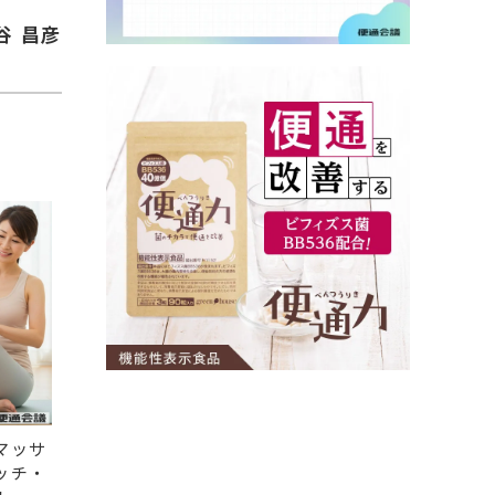
谷 昌彦
マッサ
ッチ・