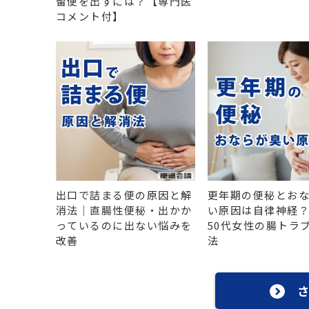
留便を出すには？【専門医
コメント付】
出口で詰まる便の原因と解
更年期の便秘とお
消法｜直腸性便秘・出かか
い原因は自律神経？
っているのに出ない悩みを
50代女性の腸トラ
改善
法