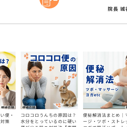
院長 城
白い便・
コロコロうんちの原因は？
便秘解消法まとめ｜
と対策
水分をとっているのに硬い
ージ・ツボ・ストレ