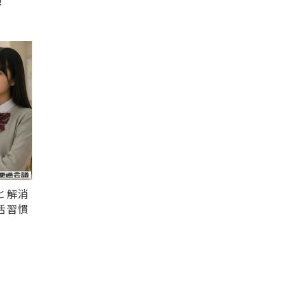
！
と解消
活習慣