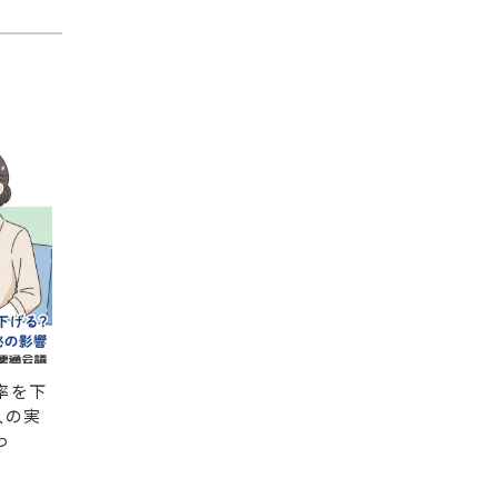
率を下
人の実
っ