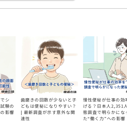
リでシ
歯磨きの回数が少ないと子
慢性便秘が仕事の効
新試験の
どもは便秘になりやすい？
げる？日本人2,351
への影響
| 最新調査が示す意外な関
態調査で明らかにな
連性
た“働く力”への影響