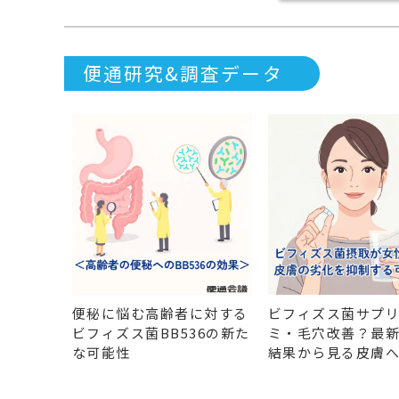
便通研究&調査データ
便秘に悩む高齢者に対する
ビフィズス菌サプ
ビフィズス菌BB536の新た
ミ・毛穴改善？最
な可能性
結果から見る皮膚