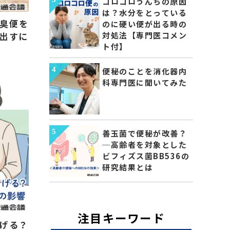
コロコロうんちの原因
は？水分をとっている
体臭便を
のに硬い便が出る時の
出すに
対処法【専門医コメン
ト付】
便秘のことを消化器内
科専門医に聞いてみた
善玉菌で便秘が改善？
─高齢者を対象とした
ビフィズス菌BB536の
研究結果とは
注目キーワード
げる？