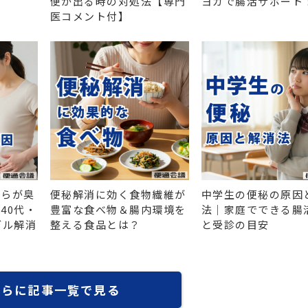
便が出る時の対処法【専門
ヨガで腸活サポート
医コメント付】
ならが臭
便秘解消に効く食物繊維が
中学生の便秘の原因
40代・
豊富な食べ物＆腸内環境を
法｜家庭でできる腸
ブル解消
整える食品とは？
と受診の目安
さらに記事一覧で見る