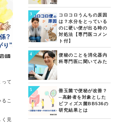
コロコロうんちの原因
は？水分をとっている
のに硬い便が出る時の
対処法【専門医コメン
ト付】
便秘のことを消化器内
科専門医に聞いてみた
よって
善玉菌で便秘が改善？
─高齢者を対象とした
いるこ
ビフィズス菌BB536の
研究結果とは
しく見