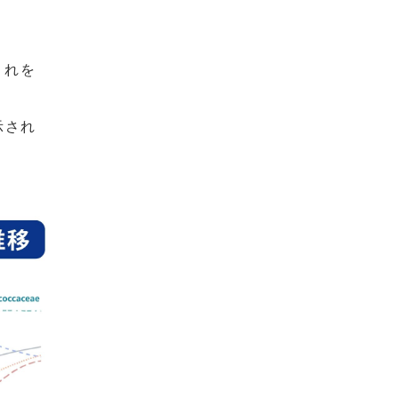
これを
示され