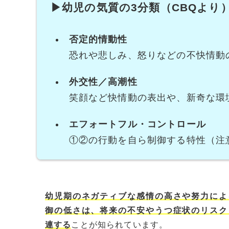
▶幼児の気質の3分類（CBQより
否定的情動性
恐れや悲しみ、怒りなどの不快情動
外交性／高潮性
笑顔など快情動の表出や、新奇な環
エフォートフル・コントロール
①②の行動を自ら制御する特性（注
幼児期のネガティブな感情の高さや努力によ
御の低さは、将来の不安やうつ症状のリスク
連する
ことが知られています。