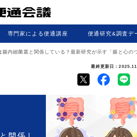
専門家による便通講座
便通研究&調査デ
は腸内細菌叢と関係している？最新研究が示す「腸と心の
最終更新日：2025.11
と関係し