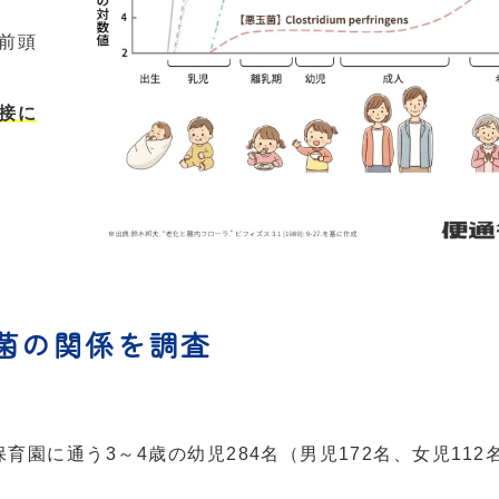
前頭
接に
菌の関係を調査
園に通う3～4歳の幼児284名（男児172名、女児112
。