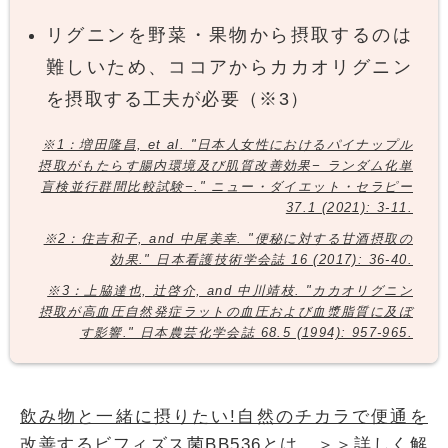
リグニンを野菜・果物から摂取するのは
難しいため、ココアからカカオリグニン
を摂取する工夫が必要（※3）
※1：増田隆昌, et al. "日本人女性におけるパイナップル
摂取がもたらす腸内環境及び肌質改善効果− ランダム化単
盲検並行群間比較試験−." ニュー・ダイエット・セラピー
37.1 (2021): 3-11.
※2：住吉和子, and 中尾美幸. "便秘に対する甘酒摂取の
効果." 日本看護技術学会誌 16 (2017): 36-40.
※3：上脇達也, 辻啓介, and 中川靖枝. "カカオリグニン
摂取が高血圧自然発症ラットの血圧および血漿脂質に及ぼ
す影響." 日本農芸化学会誌 68.5 (1994): 957-965.
飲み物と一緒に摂りたい!自然のチカラで便通を
改善するビフィズス菌BB536とは…＞＞詳しく解